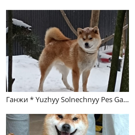
Ганжи * Yuzhyy Solnechnyy Pes Ganji