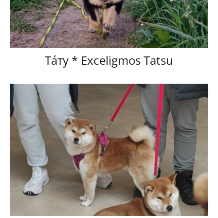
Тáту * Exceligmos Tatsu