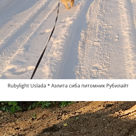
Rubylight Uslada * Аэлита сиба питомник Рубилайт