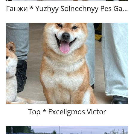
Ганжи * Yuzhyy Solnechnyy Pes Ganji
Тор * Exceligmos Victor