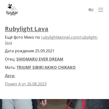
RU
Rubylight Lava
Ещё фото Мико по
rubylightkennel.com/rubylight-
lava
Дата рождения 25.09.2021
Отец:
SHIOMARU EVER DREAM
Мать:
TRIUMF SIBIRI AKIKO CHIKAKO
Дети:
Помет А от 26.08.2023