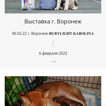
Выставка г. Воронеж
06.02.22 г. Воронеж 𝐑𝐔𝐁𝐘𝐋𝐈𝐆𝐇𝐓 𝐊𝐀𝐑𝐎𝐋𝐈𝐍𝐀
6 февраля 2022