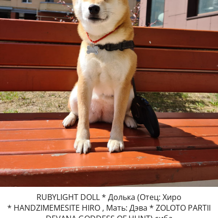
RUBYLIGHT DOLL * Долька (Отец: Хиро
* HANDZIMEMESITE HIRO , Мать: Дэва * ZOLOTO PARTII