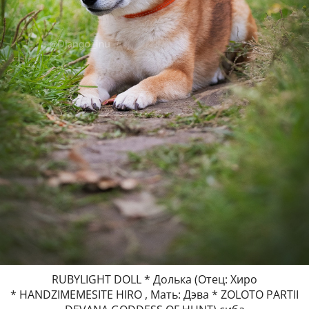
RUBYLIGHT DOLL * Долька (Отец: Хиро
* HANDZIMEMESITE HIRO , Мать: Дэва * ZOLOTO PARTII