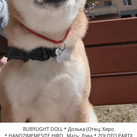
RUBYLIGHT DOLL * Долька (Отец: Хиро
* HANDZIMEMESITE HIRO , Мать: Дэва * ZOLOTO PARTII