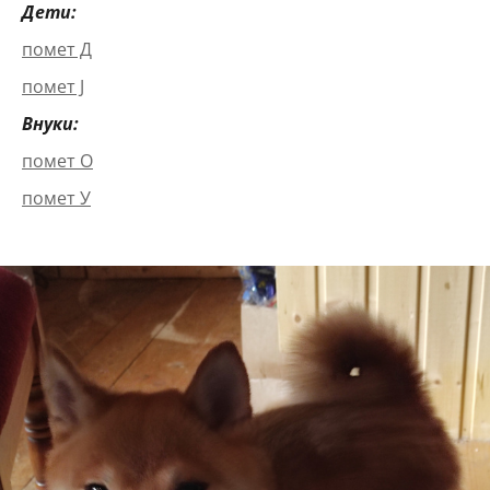
Дети:
помет Д
помет J
Внуки:
помет О
помет У