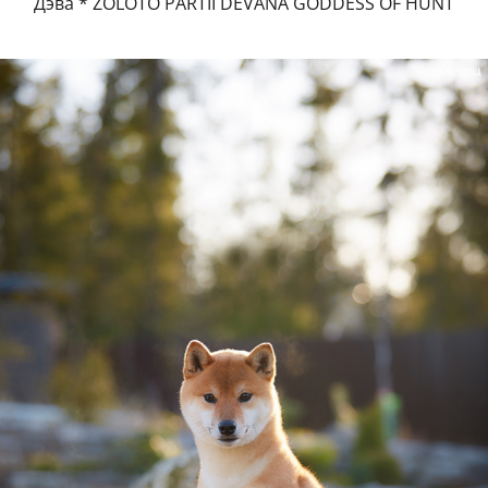
Дэва * ZOLOTO PARTII DEVANA GODDESS OF HUNT