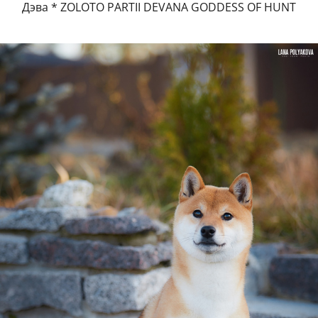
Дэва * ZOLOTO PARTII DEVANA GODDESS OF HUNT