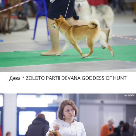
Дэва * ZOLOTO PARTII DEVANA GODDESS OF HUNT