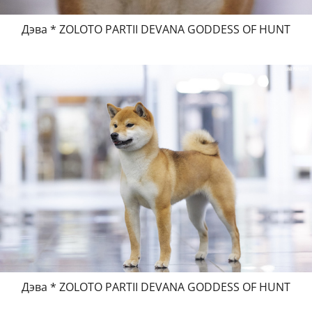
Дэва * ZOLOTO PARTII DEVANA GODDESS OF HUNT
Дэва * ZOLOTO PARTII DEVANA GODDESS OF HUNT