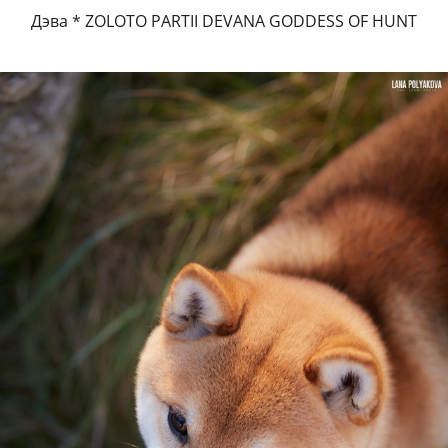
Дэва * ZOLOTO PARTII DEVANA GODDESS OF HUNT