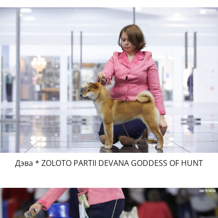
Дэва * ZOLOTO PARTII DEVANA GODDESS OF HUNT