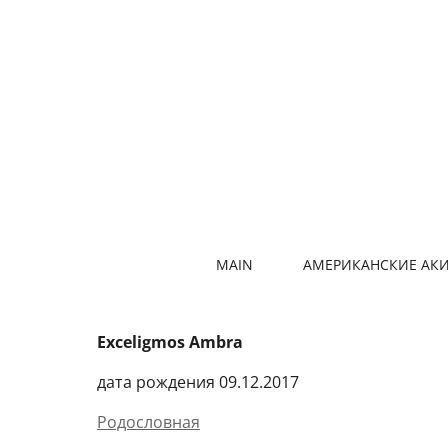
MAIN
АМЕРИКАНСКИЕ АК
Exceligmos Ambra
дата рождения 09.12.2017
Родословная