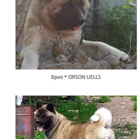
Бриз * ORSON UELLS