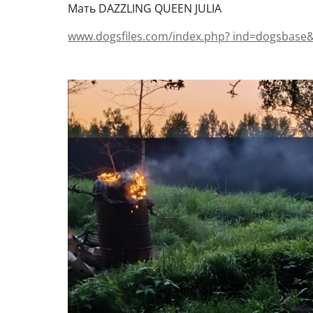
Мать DAZZLING QUEEN JULIA
www.dogsfiles.com/index.php? ind=dogsbase