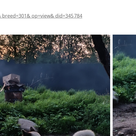
& breed=301& op=view& did=345 784