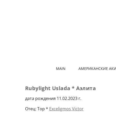
MAIN
АМЕРИКАНСКИЕ АК
Rubylight Uslada * Аэлита
дата рождения 11.02.2023 г.
Отец: Тор *
Exceligmos Victor