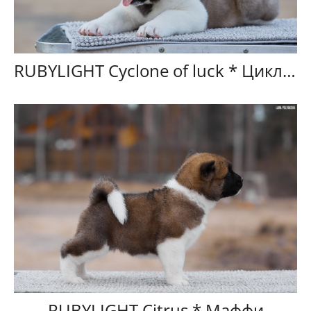
RUBYLIGHT Cyclone of luck * Циклон
RUBYLIGHT Citrus * Маффи