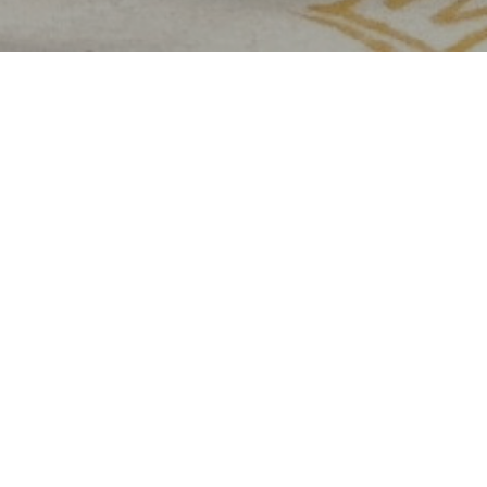
Помет S
Дата рождения 10.12.2022
2 кобеля и 2 суки
Мама
RUBYLIGHT BIYA * Бия
Папа
Dilinze's Hause Orion