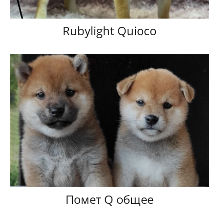
Rubylight Quioco
Помет Q общее