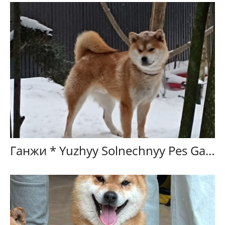
Ганжи * Yuzhyy Solnechnyy Pes Ganji