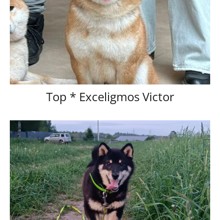
Тор * Exceligmos Victor