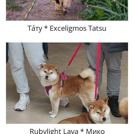
Тáту * Exceligmos Tatsu
Rubylight Lava * Мико